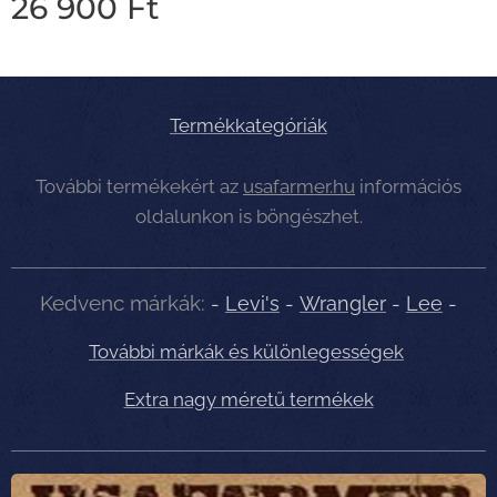
26 900
Ft
Termékkategóriák
További termékekért az
usafarmer.hu
információs
oldalunkon is böngészhet.
Kedvenc márkák:
-
Levi's
-
Wrangler
-
Lee
-
További márkák és különlegességek
Extra nagy méretű termékek