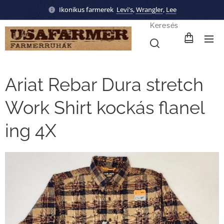
Ikonikus farmerek
Levi's
,
Wrangler
,
Lee
Keresés
Ariat Rebar Dura stretch
Work Shirt kockás flanel
ing 4X