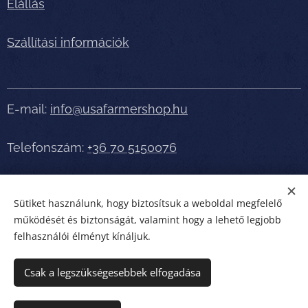
Elállás
Szállítási információk
E-mail:
info@usafarmershop.hu
Telefonszám:
+36 70 5150076
Részletes tájékoztatásért, segítségért telefonáljon
Sütiket használunk, hogy biztosítsuk a weboldal megfelelő
bátran!
működését és biztonságát, valamint hogy a lehető legjobb
felhasználói élményt kínáljuk.
usafarmershop.hu
Sütik
Csak a legszükségesebbek elfogadása