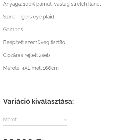
Ariat Rebar Dura stretch Work Shirt kockás flanel ing
Anyaga: 100% pamut, vastag stretch flanel
Színe: Tigers eye plaid
Gombos
Beépített szemüveg tisztító
Cipzáras rejtett zseb
Mérete: 4XL mell 166cm
Variáció kiválasztása:
Méret