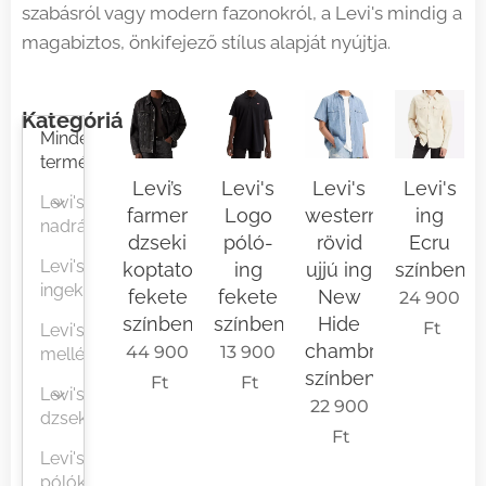
szabásról vagy modern fazonokról, a Levi's mindig a
magabiztos, önkifejező stílus alapját nyújtja.
Kategóriák
Minden
termék
Levi’s
Levi's
Levi's
Levi's
Levi's
farmer
Logo
western
ing
nadrágok
dzseki
póló-
rövid
Ecru
Levi's
koptatott
ing
ujjú ing
színben
ingek
fekete
fekete
New
24 900
színben
színben
Hide
Ft
Levi's
chambray
44 900
13 900
mellények
színben
Ft
Ft
Levi's
22 900
dzsekik
Ft
Levi's
pólók