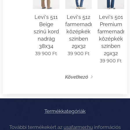
Levi's 511
Levi's 512
Levi's 501
Beige
farmernadrág
Premium
színű kord
középkék
farmernadrá
nadrág
színben
középkék
38x34
29x32
színben
29x32
39 900
Ft
39 900
Ft
39 900
Ft
Következő
Termékkategóriák
További termékekért az
usafarmer.hu
információs