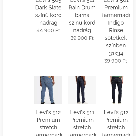
Dark Slate
Rain Drum
Premium
színű kord
barna
farmernadrá
nadrág
színű kord
Indigo
nadrág
Rinse
44 900
Ft
sötétkék
39 900
Ft
színben
31x34
39 900
Ft
Levi's 512
Levi's 511
Levi's 512
Premium
Premium
Premium
stretch
stretch
stretch
farmernadrág
farmernadrág
farmernadrá