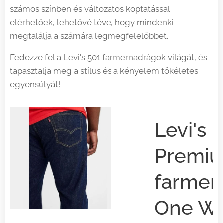
számos színben és változatos koptatással
elérhetőek, lehetővé téve, hogy mindenki
megtalálja a számára legmegfelelőbbet.
Fedezze fel a Levi's 501 farmernadrágok világát, és
tapasztalja meg a stílus és a kényelem tökéletes
egyensúlyát!
s 501
Levi's
ernadrág
Premiu
n zöld
farmer
ben
One W