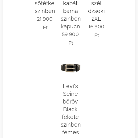
sötétkék
kabát
szél
színben
barna
dzseki
színben
2XL
21 900
kapucnival
16 900
Ft
59 900
Ft
Ft
Levi's
Seine
bőröv
Black
fekete
színben
fémes