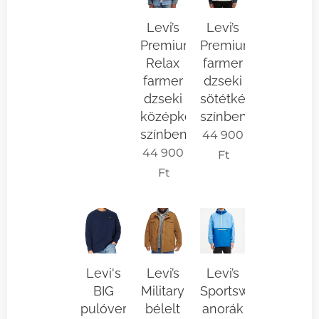
Levi’s
Levi’s
Premium
Premium
Relax
farmer
farmer
dzseki
dzseki
sötétkék
középkék
színben
színben
44 900
44 900
Ft
Ft
Levi's
Levi’s
Levi’s
BIG
Military
Sportswear
pulóver
bélelt
anorák