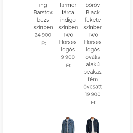
ing
farmer
bőröv
Barstow
tárca
Black
bézs
indigo
fekete
színben
színben
színben
Two
Two
24 900
Horses
Horses
Ft
logós
logós
ovális
9 900
alakú
Ft
beakasztós
fém
övcsattal
19 900
Ft