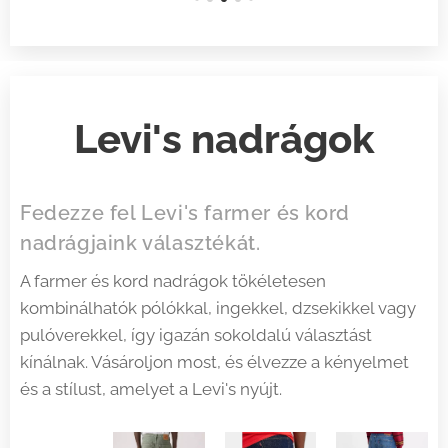
sötétk
ék
Regul
ar
fazon
Levi's nadrágok
Gomb
os
Levis
Fedezze fel Levi's farmer és kord
Premi
nadrágjaink választékát.
um
A farmer és kord nadrágok tökéletesen
farme
kombinálhatók pólókkal, ingekkel, dzsekikkel vagy
r
pulóverekkel, így igazán sokoldalú választást
nadrá
kínálnak. Vásároljon most, és élvezze a kényelmet
g
és a stílust, amelyet a Levi's nyújt.
Méret
ek: