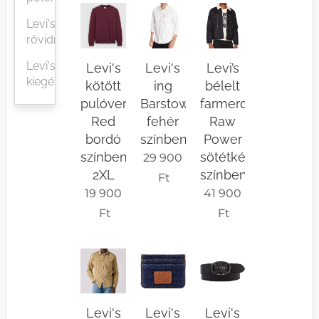
Levi's
rövidnadrágok
Levi's
Levi's
Levi's
Levi’s
kiegészítők
kötött
ing
bélelt
pulóver
Barstow
farmerdzseki
Red
fehér
Raw
bordó
színben
Power
színben
sötétkék
29 900
2XL
színben
Ft
19 900
41 900
Ft
Ft
Levi's
Levi's
Levi's