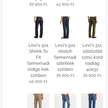
39 900
Ft
42 900
Ft
Levi's 501
Levi's 501
Levi's 511
Shrink To
stretch
sötétzöld
Fit
farmernadrág
színű kord
farmernadrág
sötétkék
nadrág
indigo kék
színben
40x32
színben
39 900
Ft
39 900
Ft
46 900
Ft