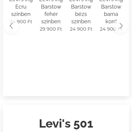
n
Ecru
Barstow
Barstow
Barstow
ú
színben
fehér
bézs
barna
w
színben
színben
kord
24 900
Ft
29 900
Ft
24 900
Ft
24 900
Ft
ay
n
t
Levi's 501