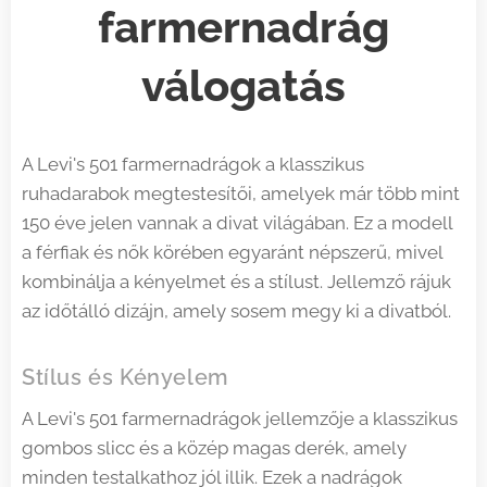
farmernadrág
válogatás
A Levi's 501 farmernadrágok a klasszikus
ruhadarabok megtestesítői, amelyek már több mint
150 éve jelen vannak a divat világában. Ez a modell
a férfiak és nők körében egyaránt népszerű, mivel
kombinálja a kényelmet és a stílust. Jellemző rájuk
az időtálló dizájn, amely sosem megy ki a divatból.
Stílus és Kényelem
A Levi's 501 farmernadrágok jellemzője a klasszikus
gombos slicc és a közép magas derék, amely
minden testalkathoz jól illik. Ezek a nadrágok