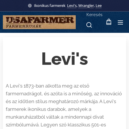
Ikonikus farmerek
Levi's
,
Wrangler
,
Lee
Keresés
Levi's
A Levi's 1873-ban alkotta meg az első
farmernadrágot, és azóta is a minőség, az innováció
és az időtlen stílus meghatározó márkája. A Levi's
farmerek ikonikus darabok, amelyek a
munkaruházatból váltak a mindennapi divat
szimbólumává. Legyen szó klasszikus 501-es