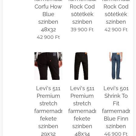
Corfu How
Rock Cod
Rock Cod
Blue
sötétkék
sötétkék
színben
színben
színben
48x32
39 900
Ft
42 900
Ft
42 900
Ft
Levi's 511
Levi's 511
Levi's 501
Premium
Premium
Shrink To
stretch
stretch
Fit
farmernadrág
farmernadrág
farmernadrá
fekete
fekete
Blue Finn
színben
színben
színben
29x32
48x34
46 900
Ft