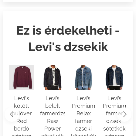
Ez is érdekelheti -
Levi's dzsekik
Levi's
Levi’s
Levi’s
Levi’s
kötött
bélelt
Premium
Premium
pulóver
farmerdzseki
Relax
farmer
t
Red
Raw
farmer
dzseki
bordó
Power
dzseki
sötétkék