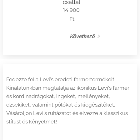
csattal
14 900
Ft
Következő
Fedezze fel a Levi's eredeti farmertermékeit!
Kínálatunkban megtalálja az ikonikus Levi's farmer
és kord nadrágokat, ingeket, mellényeket,
dzsekiket, valamint pólókat és kiegészítőket.
Vásároljon Levi's ruházatot és élvezze a klasszikus
stílust és kényelmet!