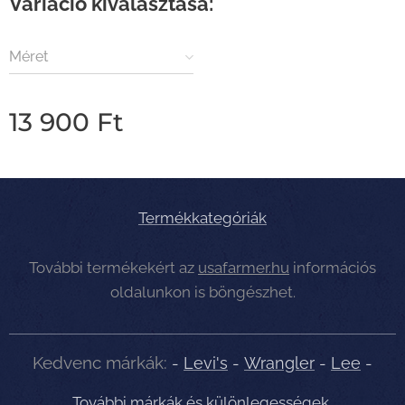
Variáció kiválasztása:
Méret
13 900
Ft
Termékkategóriák
További termékekért az
usafarmer.hu
információs
oldalunkon is böngészhet.
Kedvenc márkák:
-
Levi's
-
Wrangler
-
Lee
-
További márkák és különlegességek