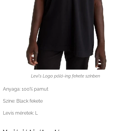
Levi's Logo póló-ing fekete színben
Anyaga: 100% pamut
Színe: Black fekete
Levis méretek: L