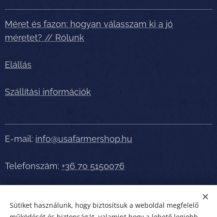
Méret és fazon: hogyan válasszam ki a jó
méretet? // Rólunk
Elállás
Szállítási információk
E-mail:
info@usafarmershop.hu
Telefonszám:
+36 70 5150076
Részletes tájékoztatásért, segítségért telefonáljon
Sütiket használunk, hogy biztosítsuk a weboldal megfelelő
bátran!
működését és biztonságát, valamint hogy a lehető legjobb