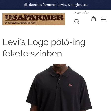
Ikonikus farmerek
Levi's
,
Wrangler
,
Lee
Keresés
Levi's Logo póló-ing
fekete színben