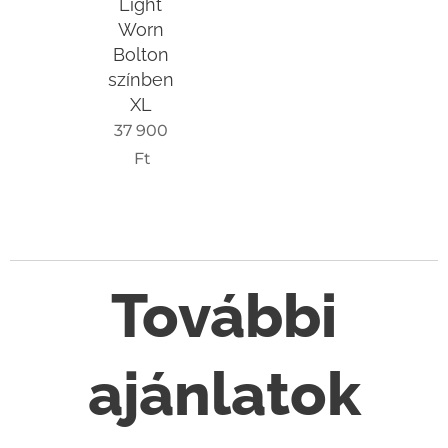
Light
Worn
Bolton
színben
XL
37 900
Ft
További
ajánlatok