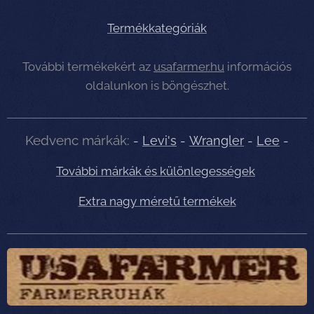
Termékkategóriák
További termékekért az
usafarmer.hu
információs
oldalunkon is böngészhet.
Kedvenc márkák:
-
Levi's
-
Wrangler
-
Lee
-
További márkák és különlegességek
Extra nagy méretű termékek