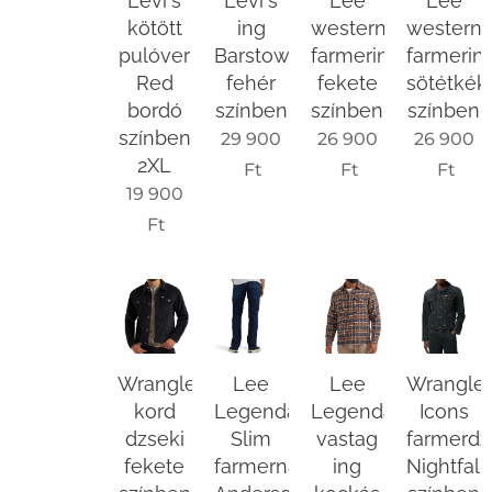
Levi's
Levi's
Lee
Lee
kötött
ing
western
western
pulóver
Barstow
farmering
farmerin
Red
fehér
fekete
sötétkék
bordó
színben
színben
színben
színben
29 900
26 900
26 900
2XL
Ft
Ft
Ft
19 900
Ft
Wrangler
Lee
Lee
Wrangle
kord
Legendary
Legendary
Icons
dzseki
Slim
vastag
farmerdz
fekete
farmernadrág
ing
Nightfall