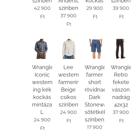
színben
Anderson
kockás
színben
színben
42 900
29 900
39 900
37 900
Ft
Ft
Ft
Ft
Wrangler
Lee
Wrangler
Wrangle
Iconic
western
farmer
Retro
western
farmering
short
fekete
ing kék
Beige
rövidnadrág
vászon
kockás
csíkos
Dark
nadrág
mintázattal
színben
Stonewash
42x32
L
sötétkék
24 900
37 900
színben
24 900
Ft
Ft
17 900
Ft