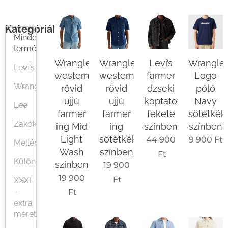
Kategóriák
Minden
termék
Wrangler
Wrangler
Levi’s
Wrangle
Levi's
western
western
farmer
Logo
Wrangler
rövid
rövid
dzseki
póló
ujjú
ujjú
koptatott
Navy
Lee
farmer
farmer
fekete
sötétkék
Zakók
ing Mid
ing
színben
színben
Light
sötétkék
44 900
9 900
Ft
Mellények
Wash
színben
Ft
Különlegességek
színben
19 900
19 900
Ft
XXXL
-
Ft
extra
méretek