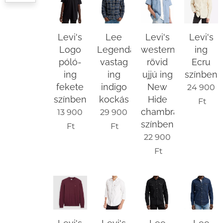
Levi's
Lee
Levi's
Levi's
Logo
Legendary
western
ing
póló-
vastag
rövid
Ecru
ing
ing
ujjú ing
színben
fekete
indigo
New
24 900
színben
kockás
Hide
Ft
chambray
13 900
29 900
színben
Ft
Ft
22 900
Ft