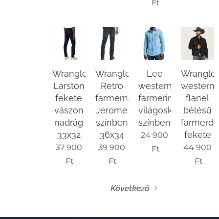
Ft
Wrangler
Wrangler
Lee
Wrangle
Larston
Retro
western
western
fekete
farmernadrág
farmering
flanel
vászon
Jerome
világoskék
bélésű
nadrág
színben
színben
farmerdz
33x32
36x34
fekete
24 900
37 900
39 900
44 900
Ft
Ft
Ft
Ft
Következő