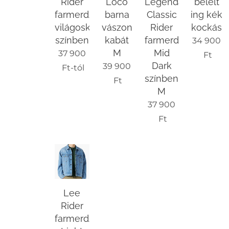
Rider
Loco
Legendary
bélelt
farmerdzseki
barna
Classic
ing kék
világoskék
vászon
Rider
kockás
színben
kabát
farmerdzseki
34 900
M
Mid
37 900
Ft
Dark
39 900
Ft
-tól
színben
Ft
M
37 900
Ft
Lee
Rider
farmerdzseki