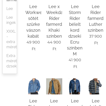
Lee
Lee x
Lee
Lee
Lee
Workwear
Weekday
Storm
Rider
Lee
sötét
Rider
Rider
farmerdz
ingek
szürke
farmerdzseki
bélelt
Luther
vászon
Khaki
kord
színben
XXXL
kabát
színben
dzseki
37 900
-
extra
Ecru
49 900
44 900
Ft
méretek
színben
Ft
Ft
M
Extra
41 900
méretű
dzsekik
Ft
Lee
Lee
Lee
Lee