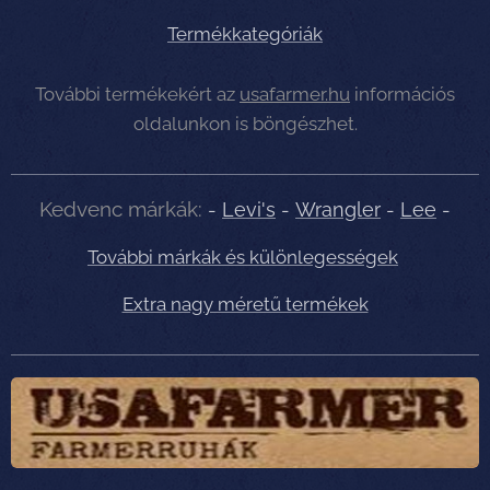
Termékkategóriák
További termékekért az
usafarmer.hu
információs
oldalunkon is böngészhet.
Kedvenc márkák:
-
Levi's
-
Wrangler
-
Lee
-
További márkák és különlegességek
Extra nagy méretű termékek