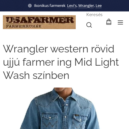
Ikonikus farmerek
Levi's
,
Wrangler
,
Lee
Keresés
Wrangler western rövid
ujjú farmer ing Mid Light
Wash színben