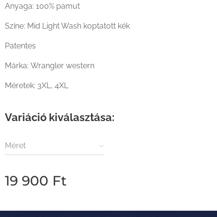
Anyaga: 100% pamut
Színe: Mid Light Wash koptatott kék
Wrangler western rövid ujjú farmer ing Mid Light Wash színben
háta
Patentes
Márka: Wrangler western
Méretek: 3XL, 4XL
Variáció kiválasztása:
Méret
19 900
Ft