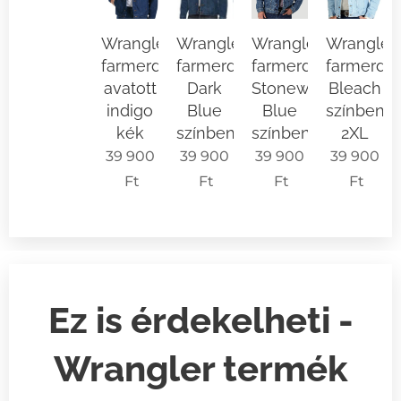
Wrangler
Wrangler
Wrangler
Wrangler
farmerdzseki
farmerdzseki
farmerdzseki
farmerdzs
avatott
Dark
Stonewash
Bleach
indigo
Blue
Blue
színben
kék
színben
színben
2XL
39 900
39 900
39 900
39 900
Ft
Ft
Ft
Ft
Ez is érdekelheti -
Wrangler termék