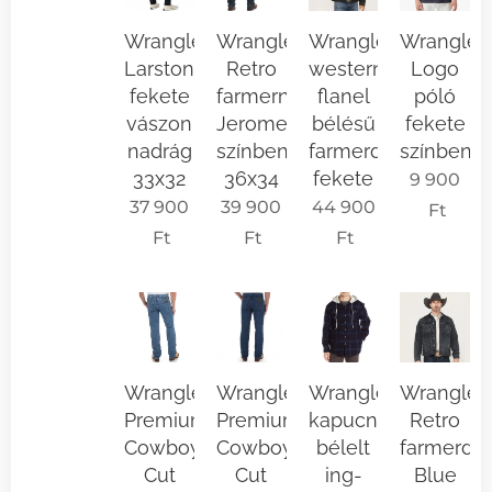
Wrangler
Wrangler
Wrangler
Wrangler
Larston
Retro
western
Logo
fekete
farmernadrág
flanel
póló
vászon
Jerome
bélésű
fekete
nadrág
színben
farmerdzseki
színben
33x32
36x34
fekete
9 900
37 900
39 900
44 900
Ft
Ft
Ft
Ft
Wrangler
Wrangler
Wrangler
Wrangler
Premium
Premium
kapucnis
Retro
Cowboy
Cowboy
bélelt
farmerdzs
Cut
Cut
ing-
Blue