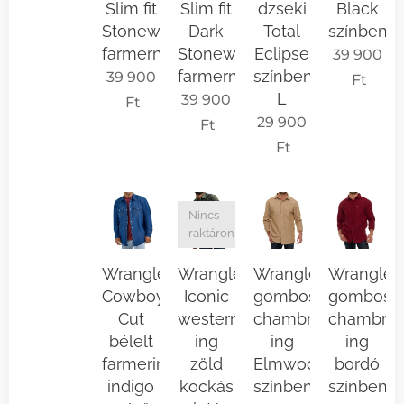
Slim fit
Slim fit
dzseki
Black
Stonewash
Dark
Total
színben
farmernadrág
Stonewash
Eclipse
39 900
farmernadrág
színben
39 900
Ft
L
39 900
Ft
29 900
Ft
Ft
Nincs
raktáron
Wrangler
Wrangler
Wrangler
Wrangler
Cowboy
Iconic
gombos
gombos
Cut
western
chambray
chambra
bélelt
ing
ing
ing
farmering
zöld
Elmwood
bordó
indigo
kockás
színben
színben