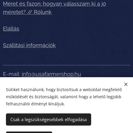
Méret és fazon: hogyan válasszam ki a jó
méretet? // Rólunk
Elállás
Szállítási információk
E-mail:
info@usafarmershop.hu
Sütiket használunk, hogy biztosítsuk a weboldal megfelelő
Telefonszám:
+36 70 5150076
működését és biztonságát, valamint hogy a lehető legjobb
felhasználói élményt kínáljuk.
Részletes tájékoztatásért, segítségért telefonáljon
bátran!
Csak a legszükségesebbek elfogadása