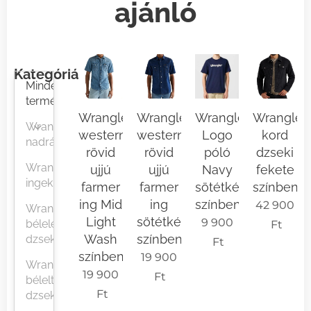
ajánló
Kategóriák
Minden
termék
Wrangler
Wrangler
Wrangler
Wrangler
Wrangler
western
western
Logo
kord
nadrágok
rövid
rövid
póló
dzseki
Wrangler
ujjú
ujjú
Navy
fekete
ingek
farmer
farmer
sötétkék
színben
ing Mid
ing
színben
42 900
Wrangler
Light
sötétkék
9 900
béleletlen
Ft
Wash
színben
dzsekik
Ft
színben
19 900
Wrangler
19 900
Ft
bélelt
Ft
dzsekik