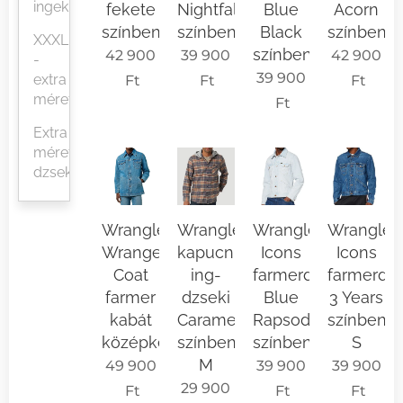
ingek
fekete
Nightfalls
Blue
Acorn
színben
színben
Black
színben
XXXL
színben
42 900
39 900
42 900
-
39 900
extra
Ft
Ft
Ft
méretek
Ft
Extra
méretű
dzsekik
Wrangler
Wrangler
Wrangler
Wrangler
Wrange
kapucnis
Icons
Icons
Coat
ing-
farmerdzseki
farmerdzs
farmer
dzseki
Blue
3 Years
kabát
Caramel
Rapsody
színben
középkék
színben
színben
S
M
49 900
39 900
39 900
29 900
Ft
Ft
Ft