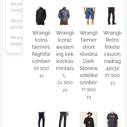
Wrangler
mellények
Wrangler
pólók
Wrangler
Wrangler
Wrangler
Wrangler
Wrangler
Icons
Iconic
farmer
Retro
kiegészítők
farmerdzseki
western
short
fekete
Nightfalls
ing kék
rövidnadrág
vászon
színben
kockás
Dark
nadrág
mintázattal
Stonewash
42x32
39 900
L
sötétkék
37 900
Ft
színben
24 900
Ft
17 900
Ft
Ft