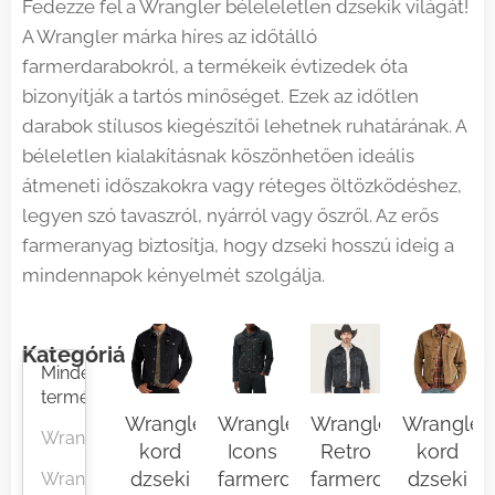
Fedezze fel a Wrangler béleleletlen dzsekik világát!
A Wrangler márka híres az időtálló
farmerdarabokról, a termékeik évtizedek óta
bizonyítják a tartós minőséget. Ezek az időtlen
darabok stílusos kiegészítői lehetnek ruhatárának. A
béleletlen kialakításnak köszönhetően ideális
átmeneti időszakokra vagy réteges öltözködéshez,
legyen szó tavaszról, nyárról vagy őszről. Az erős
farmeranyag biztosítja, hogy dzseki hosszú ideig a
mindennapok kényelmét szolgálja.
Kategóriák
Minden
termék
Wrangler
Wrangler
Wrangler
Wrangler
Wrangler
kord
Icons
Retro
kord
dzseki
farmerdzseki
farmerdzseki
dzseki
Wrangler