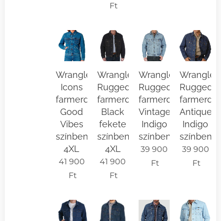
Ft
Wrangler
Wrangler
Wrangler
Wrangler
Icons
Rugged
Rugged
Rugged
farmerdzseki
farmerdzseki
farmerdzseki
farmerdzs
Good
Black
Vintage
Antique
Vibes
fekete
Indigo
Indigo
színben
színben
színben
színben
4XL
4XL
39 900
39 900
41 900
41 900
Ft
Ft
Ft
Ft