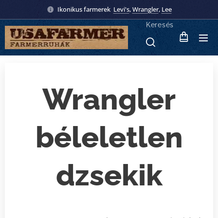
Ikonikus farmerek
Levi's
,
Wrangler
,
Lee
Keresés
Wrangler
béleletlen
dzsekik