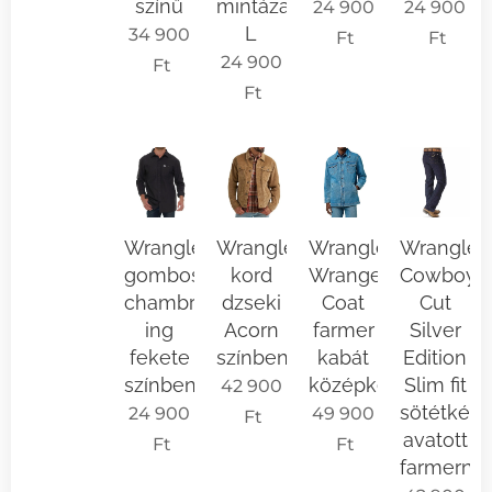
színű
mintázattal
24 900
24 900
L
34 900
Ft
Ft
24 900
Ft
Ft
Wrangler
Wrangler
Wrangler
Wrangler
gombos
kord
Wrange
Cowboy
chambray
dzseki
Coat
Cut
ing
Acorn
farmer
Silver
fekete
színben
kabát
Edition
színben
középkék
Slim fit
42 900
sötétkék
24 900
49 900
Ft
avatott
Ft
Ft
farmerna