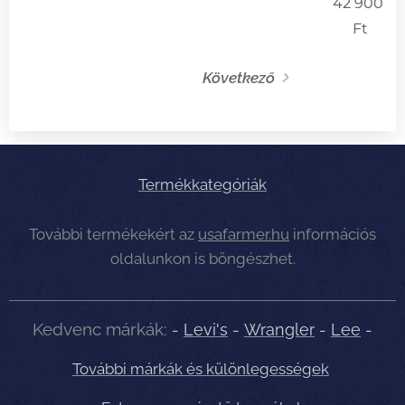
42 900
Ft
Következő
Termékkategóriák
További termékekért az
usafarmer.hu
információs
oldalunkon is böngészhet.
Kedvenc márkák:
-
Levi's
-
Wrangler
-
Lee
-
További márkák és különlegességek