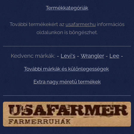
Termékkategóriák
További termékekért az
usafarmer.hu
információs
oldalunkon is böngészhet.
Kedvenc márkák:
-
Levi's
-
Wrangler
-
Lee
-
További márkák és különlegességek
Extra nagy méretű termékek