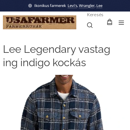
Ikonikus farmerek
Levi's
,
Wrangler
,
Lee
Keresés
Lee Legendary vastag
ing indigo kockás