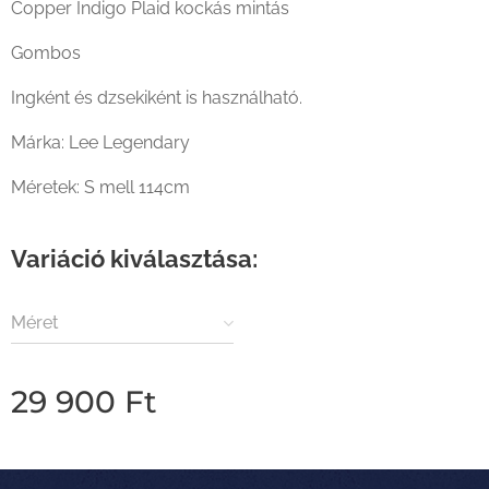
Copper Indigo Plaid kockás mintás
Lee Legendary vastag ing indigo kockás háta
Gombos
Ingként és dzsekiként is használható.
Márka: Lee Legendary
Méretek: S mell 114cm
Variáció kiválasztása:
Méret
29 900
Ft