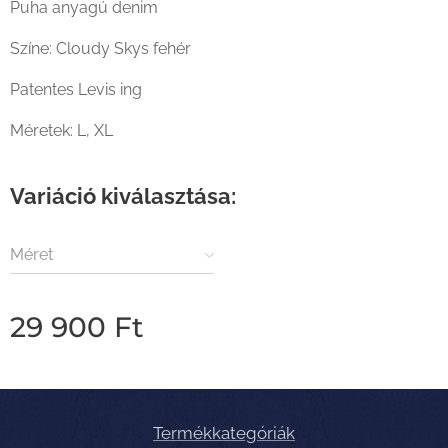
Puha anyagú denim
Színe: Cloudy Skys fehér
Patentes Levis ing
Méretek: L, XL
Variáció kiválasztása:
Méret
29 900
Ft
Termékkategóriák