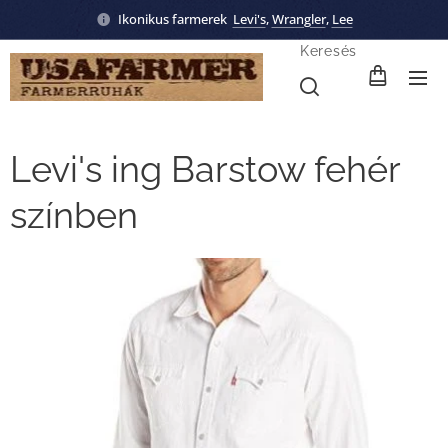
Ikonikus farmerek
Levi's
,
Wrangler
,
Lee
Keresés
Levi's ing Barstow fehér
színben