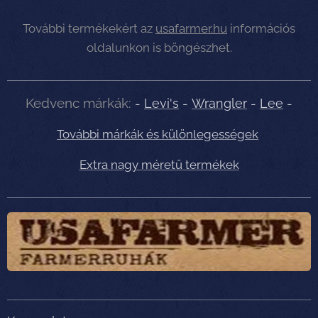
További termékekért az
usafarmer.hu
információs
oldalunkon is böngészhet.
Kedvenc márkák:
-
Levi's
-
Wrangler
-
Lee
-
További márkák és különlegességek
Extra nagy méretű termékek