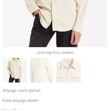
Levi's ing Ecru színben zseb
Levi's ing Ecru színben
Anyaga: 100% pamut
Puha anyagú denim
Levi's ing Ecru színben háta