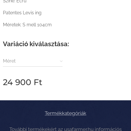
Színe: Ecru
Patentes Levis ing
Méretek: S mell 104cm
Variáció kiválasztása:
Méret
24 900
Ft
Termékkategóriák
További termékekért az
usafarmer.hu
információs