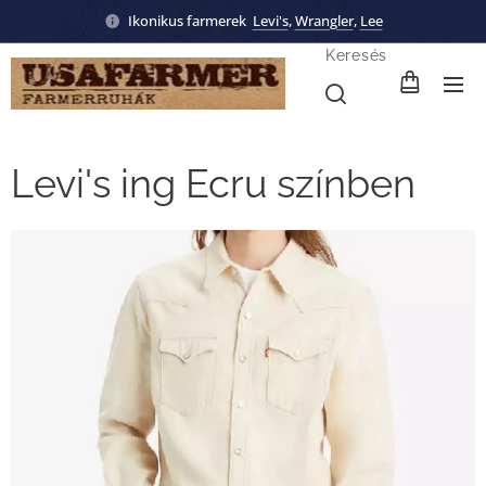
Ikonikus farmerek
Levi's
,
Wrangler
,
Lee
Keresés
Levi's ing Ecru színben