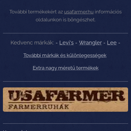
További termékekért az
usafarmer.hu
információs
oldalunkon is böngészhet.
Kedvenc márkák:
-
Levi's
-
Wrangler
-
Lee
-
További márkák és különlegességek
Extra nagy méretű termékek