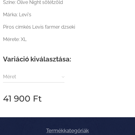
Színe: Olive Night sötétzöld
Márka: Levi's
Piros címkés Levis farmer dzseki
Mérete: XL
Variáció kiválasztása:
Méret
41 900
Ft
Termékkategóriák