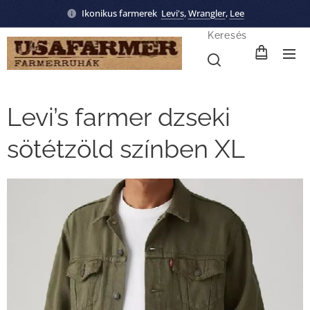
Ikonikus farmerek
Levi's
,
Wrangler
,
Lee
Keresés
Levi’s farmer dzseki
sötétzöld színben XL