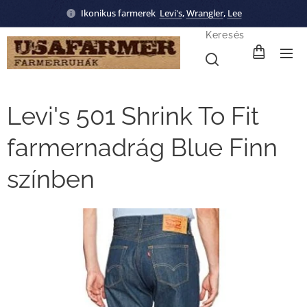
Ikonikus farmerek
Levi's
,
Wrangler
,
Lee
Keresés
Levi's 501 Shrink To Fit
farmernadrág Blue Finn
színben