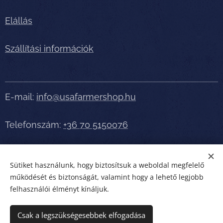
Elállás
Szállítási információk
E-mail:
info@usafarmershop.hu
Telefonszám:
+36 70 5150076
Részletes tájékoztatásért, segítségért telefonáljon
Sütiket használunk, hogy biztosítsuk a weboldal megfelelő
bátran!
működését és biztonságát, valamint hogy a lehető legjobb
felhasználói élményt kínáljuk.
usafarmershop.hu
Sütik
Csak a legszükségesebbek elfogadása