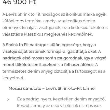
46 900
Ft
A Levi's Shrink to Fit nadrágok az ikonikus márka egyik
különleges terméke, amely az autentikus denim
élményét kínálja a viselőjének, ez a kollekció tökéletes
választás a klasszikus megjelenés kedvelőinek.
A Shrink to Fit nadrágok különlegessége, hogy a
viselője saját testének formájára igazíthatja őket. A
nadrágok első mosás során zsugorodnak, így a végső
méret tökéletesen illeszkedik a felhasználóhoz.
A
természetes denim anyag biztosítja a tartósságot és a
kényelmet.
🧼 Mosási útmutató – Levi's Shrink-to-Fit farmer
Ez a nadrág nyers, kezeletlen denim anyagból
készült, amely az első viselések és mosások