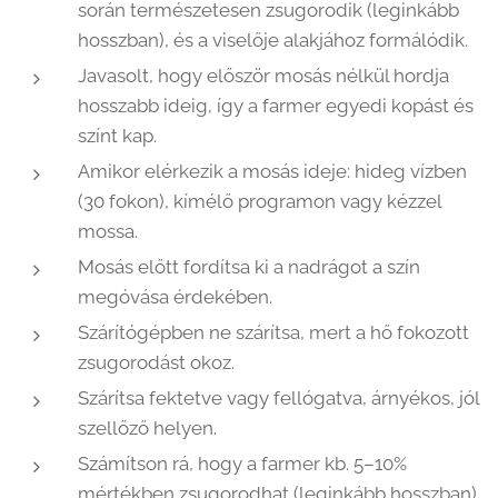
során természetesen zsugorodik (leginkább
hosszban), és a viselője alakjához formálódik.
Javasolt, hogy először mosás nélkül hordja
hosszabb ideig, így a farmer egyedi kopást és
színt kap.
Amikor elérkezik a mosás ideje: hideg vízben
(30 fokon), kímélő programon vagy kézzel
mossa.
Mosás előtt fordítsa ki a nadrágot a szín
megóvása érdekében.
Szárítógépben ne szárítsa, mert a hő fokozott
zsugorodást okoz.
Szárítsa fektetve vagy fellógatva, árnyékos, jól
szellőző helyen.
Számítson rá, hogy a farmer kb. 5–10%
mértékben zsugorodhat (leginkább hosszban).