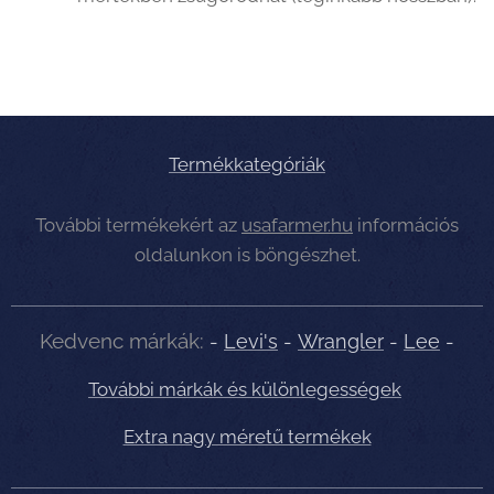
Termékkategóriák
További termékekért az
usafarmer.hu
információs
oldalunkon is böngészhet.
Kedvenc márkák:
-
Levi's
-
Wrangler
-
Lee
-
További márkák és különlegességek
Extra nagy méretű termékek