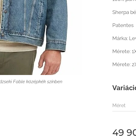
Sherpa bé
Patentes
Márka: Le
Mérete: 1
Mérete: 2
rdzseki Fable középkék színben
Variáci
seki Fable középkék színben háta
Méret
49 9