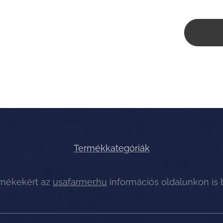
Termékkategóriák
rmékekért az
usafarmer.hu
információs oldalunkon is