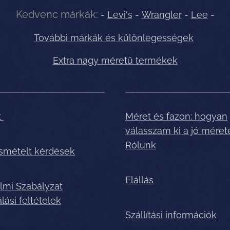
Kedvenc márkák:
-
Levi's
-
Wrangler
-
Lee
-
További márkák és különlegességek
Extra nagy méretű termékek
t
Méret és fazon: hogyan
válasszam ki a jó méret
Rólunk
ismételt kérdések
Elállás
lmi Szabályzat
lási feltételek
Szállítási információk