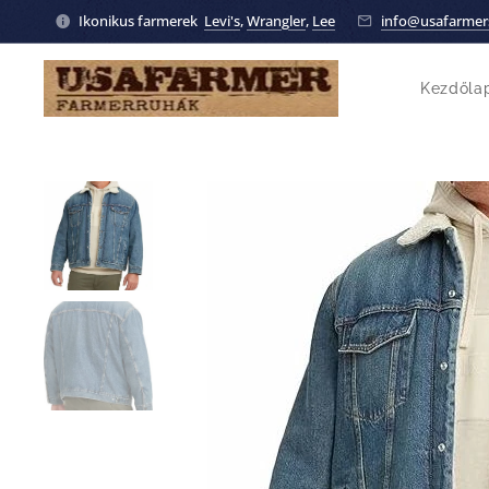
Ikonikus farmerek
Levi's
,
Wrangler
,
Lee
info@usafarmer
Kezdőla