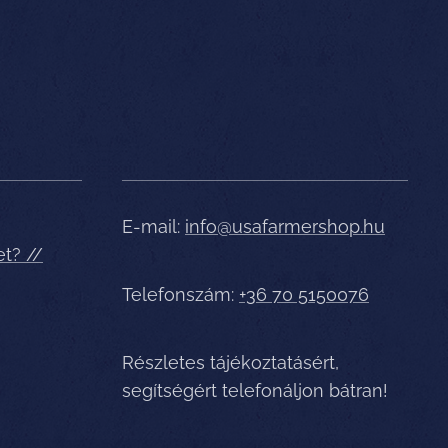
E-mail:
info@usafarmershop.hu
et? //
Telefonszám:
+36 70 5150076
Részletes tájékoztatásért,
segítségért telefonáljon bátran!