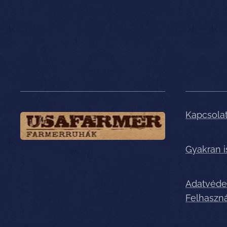
Kapcsola
Gyakran 
Adatvéde
Felhaszná