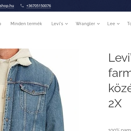
shop.hu
+36705150076
p
Minden termék
Levi's
Wrangler
Lee
T
Levi
far
közé
2X
100% pam