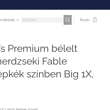
ovábbiak
Kosár
’s Premium bélelt
merdzseki Fable
pkék színben Big 1X,
farmer
ut Levis
dzseki