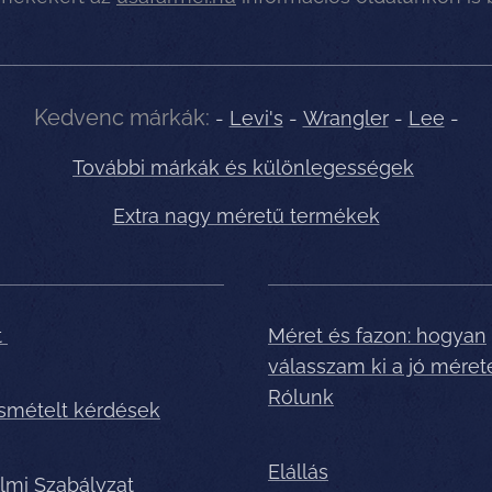
Kedvenc márkák:
-
Levi's
-
Wrangler
-
Lee
-
További márkák és különlegességek
Extra nagy méretű termékek
t
Méret és fazon: hogyan
válasszam ki a jó méret
Rólunk
ismételt kérdések
Elállás
lmi Szabályzat