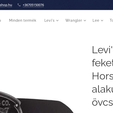
shop.hu
+36705150076
p
Minden termék
Levi's
Wrangler
Lee
T
Levi
feke
Hors
alak
övcs