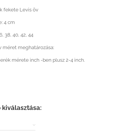
ck fekete Levis öv
e: 4 cm
, 38, 40, 42, 44
öv méret meghatározása:
erék mérete inch -ben plusz 2-4 inch.
 kiválasztása: