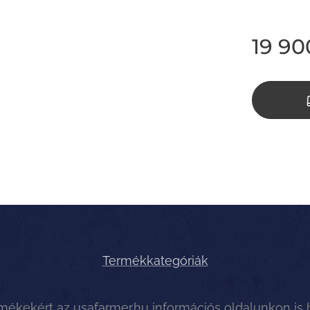
19 90
Termékkategóriák
rmékekért az
usafarmer.hu
információs oldalunkon is