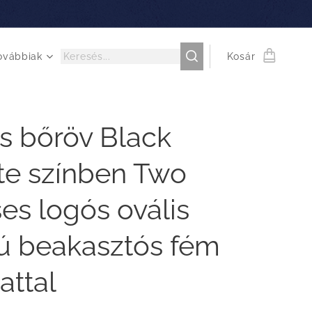
ovábbiak
Kosár
's bőröv Black
te színben Two
es logós ovális
ú beakasztós fém
attal