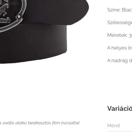
Színe: Bla
Szélesség
Méretek: 36
A helyes 
A nadrág d
Variáció
s ovális alakú beakasztós fém övcsattal
Méret