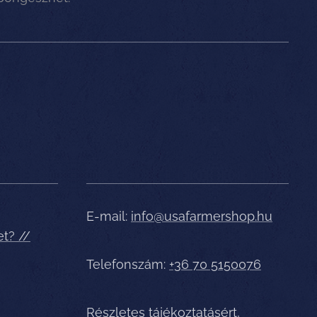
E-mail:
info@usafarmershop.hu
et? //
Telefonszám:
+36 70 5150076
Részletes tájékoztatásért,