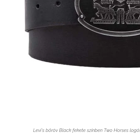
Levi's bőröv Black fekete színben Two Horses logó