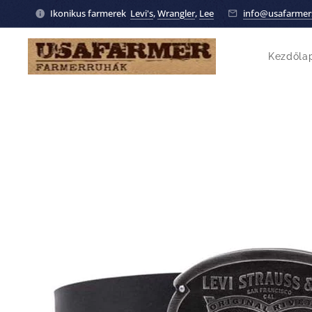
Ikonikus farmerek
Levi's
,
Wrangler
,
Lee
info@usafarmer
Kezdőla