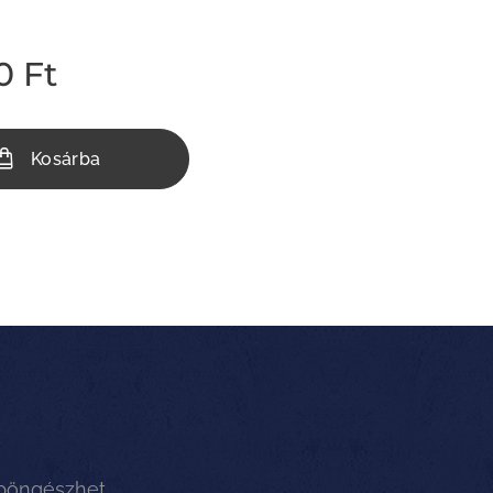
0
Ft
Kosárba
 böngészhet.