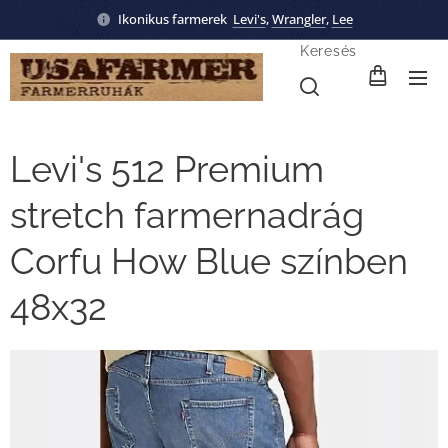
Ikonikus farmerek
Levi's
,
Wrangler
,
Lee
Keresés
Levi's 512 Premium
stretch farmernadrág
Corfu How Blue színben
48x32