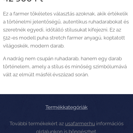
Ez a farmer tökéletes választás azoknak, akik értékelik
a történelmi jelentőségű, autentikus ruhadarabokat és
szeretnék egyedi, időtálló stílusukat kifejezni. Ez az
512-es modell puha stretch farmer anyagú, koptatott
világoskék, modern darab.
A nadrág nem csupán ruhadarab, hanem egy darab
történelem, amely a stílus és minőség szimbólumává
vált az elmúlt másfél évszázad során.
Termékkategóriák
További termékekért az
usafarmer.hu
információs
oldalunkon is böngészhet.