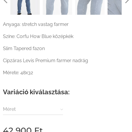
Levi's 512 Premium stretch farmernadrág Corfu How Blue
színben oldalról
Anyaga: stretch vastag farmer
Levi's 512 Premium stretch farmernadrág Corfu How Blue
színben szemből
Színe: Corfu How Blue középkék
Slim Tapered fazon
Cipzáras Levis Premium farmer nadrág
Mérete: 48x32
Variáció kiválasztása:
Méret
42 900
Ft