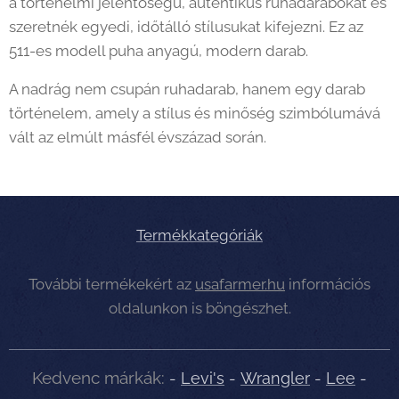
a történelmi jelentőségű, autentikus ruhadarabokat és
szeretnék egyedi, időtálló stílusukat kifejezni. Ez az
511-es modell puha anyagú, modern darab.
A nadrág nem csupán ruhadarab, hanem egy darab
történelem, amely a stílus és minőség szimbólumává
vált az elmúlt másfél évszázad során.
Termékkategóriák
További termékekért az
usafarmer.hu
információs
oldalunkon is böngészhet.
Kedvenc márkák:
-
Levi's
-
Wrangler
-
Lee
-