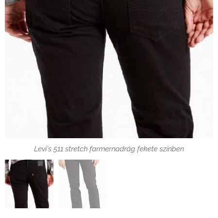
Levi's 511 stretch farmernadrág fekete színben szemből
Levi's 511 stretch farmernadrág fekete színben