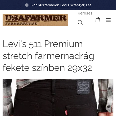
Ikonikus farmerek
Levi's
,
Wrangler
,
Lee
Keresés
Levi's 511 Premium
stretch farmernadrág
fekete színben 29x32