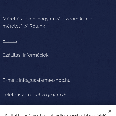
Méret és fazon: hogyan válasszam ki a jó
méretet? // Rólunk
Elállás
Szállítási információk
E-mail:
info@usafarmershop.hu
Telefonszám:
+36 70 5150076
Részletes tájékoztatásért, segítségért telefonáljon
Sütiket használunk, hogy biztosítsuk a weboldal megfelelő