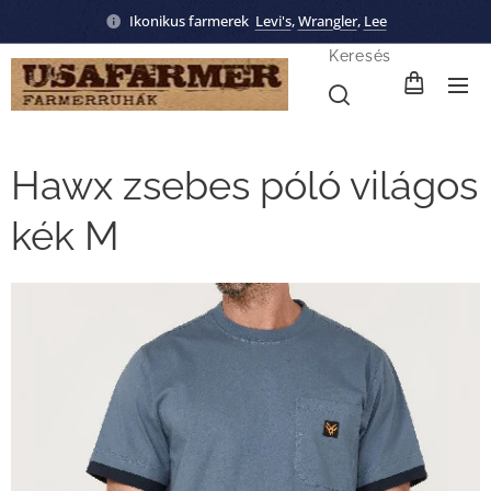
Ikonikus farmerek
Levi's
,
Wrangler
,
Lee
Keresés
Hawx zsebes póló világos
kék M