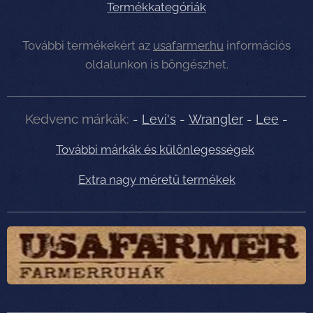
Termékkategóriák
További termékekért az
usafarmer.hu
információs
oldalunkon is böngészhet.
Kedvenc márkák:
-
Levi's
-
Wrangler
-
Lee
-
További márkák és különlegességek
Extra nagy méretű termékek