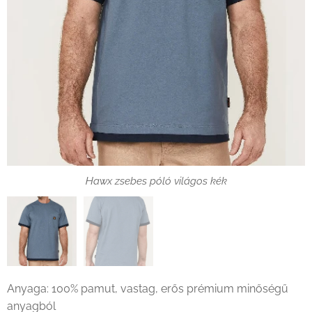
Hawx zsebes póló világos kék
Hawx zsebes póló világos kék háta
Anyaga: 100% pamut, vastag, erős prémium minőségű
anyagból