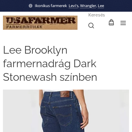
Ikonikus farmerek
Levi's
,
Wrangler
,
Lee
Keresés
Lee Brooklyn
farmernadrág Dark
Stonewash színben