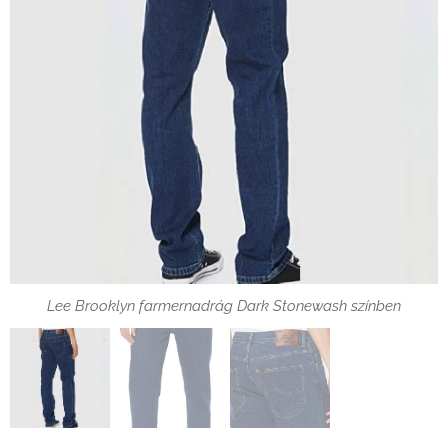
Lee Brooklyn farmernadrág Dark Stonewash zseb
Lee Brooklyn farmernadrág Dark Stonewash színben
Lee Brooklyn farmernadrág Dark Stonewash elől