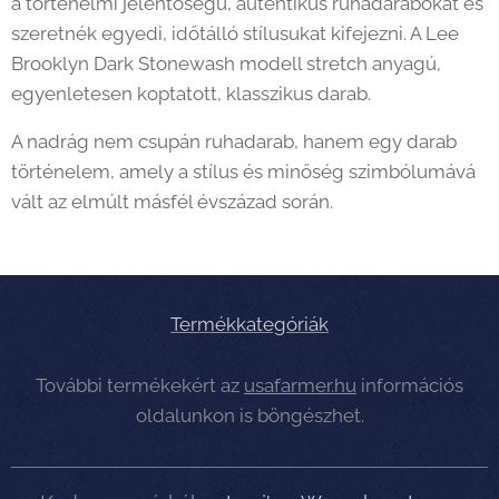
a történelmi jelentőségű, autentikus ruhadarabokat és
szeretnék egyedi, időtálló stílusukat kifejezni. A Lee
Brooklyn Dark Stonewash modell stretch anyagú,
egyenletesen koptatott, klasszikus darab.
A nadrág nem csupán ruhadarab, hanem egy darab
történelem, amely a stílus és minőség szimbólumává
vált az elmúlt másfél évszázad során.
Termékkategóriák
További termékekért az
usafarmer.hu
információs
oldalunkon is böngészhet.