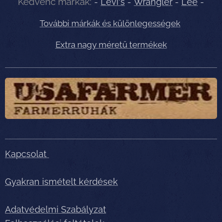
Kedvenc márkák:
-
Levi's
-
Wrangler
-
Lee
-
További márkák és különlegességek
Extra nagy méretű termékek
Kapcsolat
Gyakran ismételt kérdések
Adatvédelmi Szabályzat