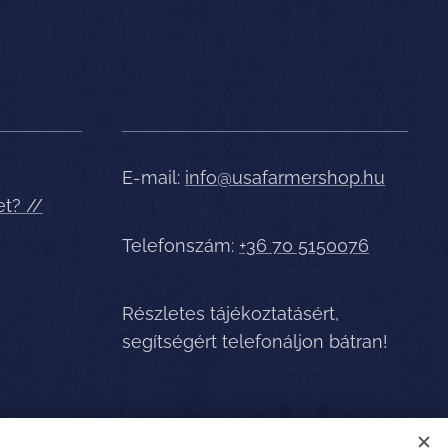
E-mail:
info@usafarmershop.hu
et? //
Telefonszám:
+36 70 5150076
Részletes tájékoztatásért,
segítségért telefonáljon bátran!