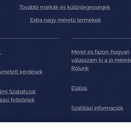
További márkák és különlegességek
Extra nagy méretű termékek
t
Méret és fazon: hogyan
válasszam ki a jó méret
Rólunk
ismételt kérdések
Elállás
lmi Szabályzat
lási feltételek
Szállítási információk