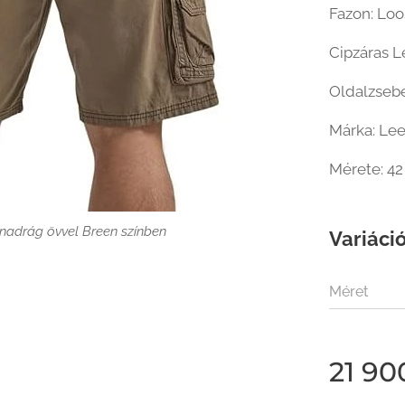
Fazon: Loos
Cipzáras L
Oldalzsebe
Márka: Le
Mérete: 42
dnadrág övvel Breen színben
Variáció
Méret
21 90