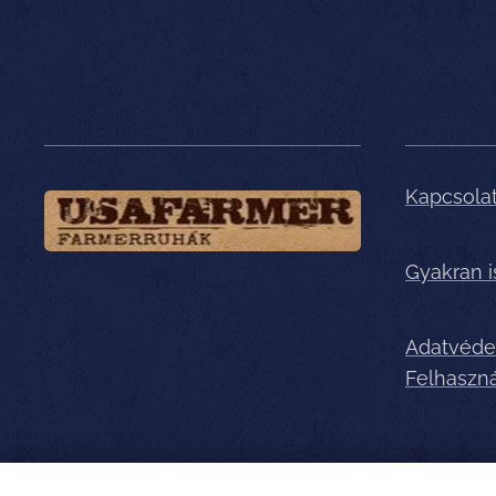
Kapcsola
Gyakran 
Adatvéde
Felhaszná