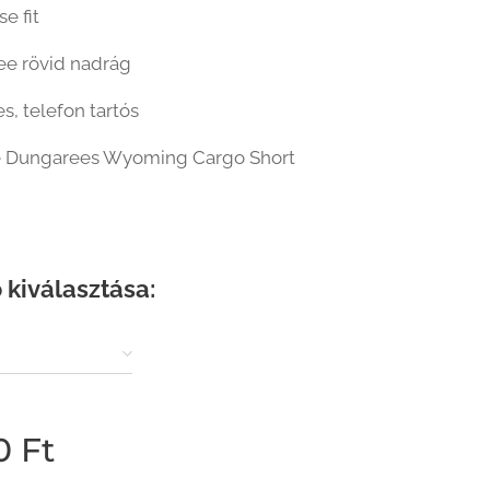
e fit
ee rövid nadrág
s, telefon tartós
e Dungarees Wyoming Cargo Short
 kiválasztása:
0
Ft