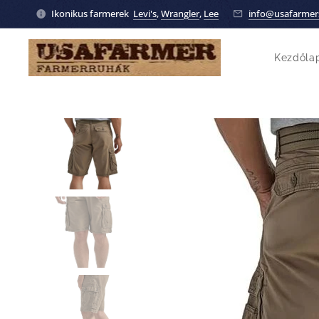
Ikonikus farmerek
Levi's
,
Wrangler
,
Lee
info@usafarmer
Kezdőla