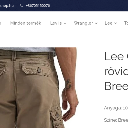
shop.hu
+36705150076
p
Minden termék
Levi's
Wrangler
Lee
T
Lee 
rövi
Bree
Anyaga: 1
Színe: Bre