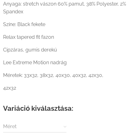
Lee Extreme Motion svéd zsebes nadrág fekete színben címke
Anyaga: stretch vászon 60% pamut, 38% Polyester, 2%
Spandex
Színe: Black fekete
Lee Extreme Motion svéd zsebes nadrág fekete színben
oldalról
Relax tapered fit fazon
Cipzáras, gumis derekú
Lee Extreme Motion nadrág
Méretek:
33x32, 38x32, 40x30, 40x32, 42x30,
42x32
Variáció kiválasztása:
Méret