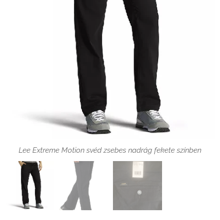
Lee Extreme Motion svéd zsebes nadrág fekete színben