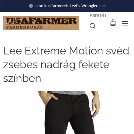
Ikonikus farmerek
Levi's
,
Wrangler
,
Lee
Keresés
Lee Extreme Motion svéd
zsebes nadrág fekete
színben