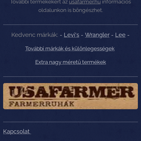
További termékekért az
usafarmer.hu
információs
oldalunkon is böngészhet.
Kedvenc márkák:
-
Levi's
-
Wrangler
-
Lee
-
További márkák és különlegességek
Extra nagy méretű termékek
Kapcsolat