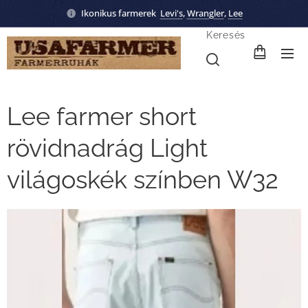
Ikonikus farmerek
Levi's
,
Wrangler
,
Lee
Keresés
Lee farmer short
rövidnadrág Light
világoskék színben W32