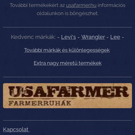
További termékekért az
usafarmer.hu
információs
oldalunkon is böngészhet.
Kedvenc márkák:
-
Levi's
-
Wrangler
-
Lee
-
További márkák és különlegességek
Extra nagy méretű termékek
Kapcsolat