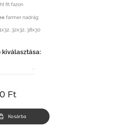
ht fit fazon
ee
farmer nadrág
1x32, 32x32, 38x30
 kiválasztása:
00
Ft
Kosárba