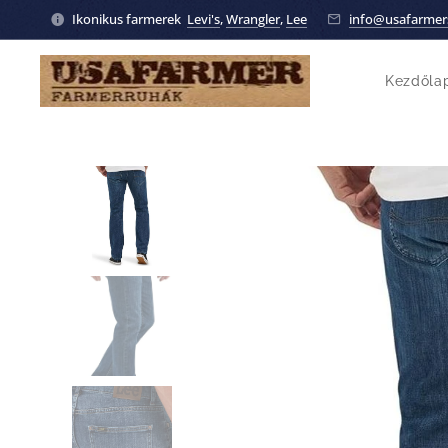
Ikonikus farmerek
Levi's
,
Wrangler
,
Lee
info@usafarmer
Kezdőla