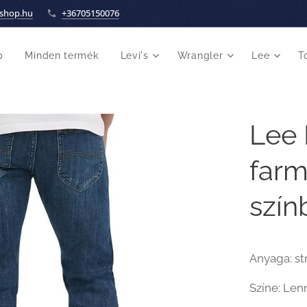
shop.hu
+36705150076
p
Minden termék
Levi's
Wrangler
Lee
T
Lee 
farm
szín
Anyaga: st
Színe: Len