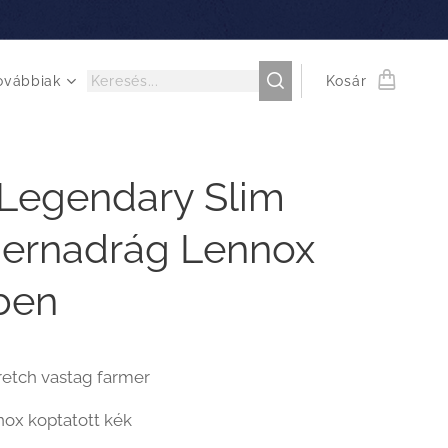
ovábbiak
Kosár
Legendary Slim
ernadrág Lennox
ben
retch vastag farmer
nox koptatott kék