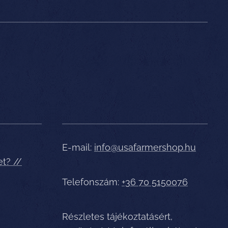
E-mail:
info@usafarmershop.hu
et? //
Telefonszám:
+36 70 5150076
Részletes tájékoztatásért,