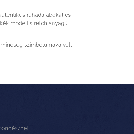
 autentikus ruhadarabokat és
 kék modell stretch anyagú,
s minőség szimbólumává vált
 böngészhet.