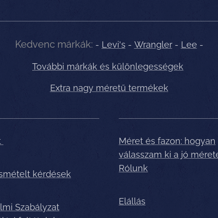
Kedvenc márkák:
-
Levi's
-
Wrangler
-
Lee
-
További márkák és különlegességek
Extra nagy méretű termékek
t
Méret és fazon: hogyan
válasszam ki a jó méret
Rólunk
ismételt kérdések
Elállás
lmi Szabályzat