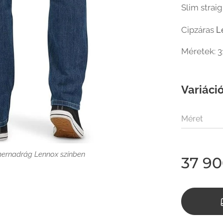
Slim straig
L
Cipzáras
Méretek:
3
Variáció
Méret
mernadrág Lennox színben
37 9