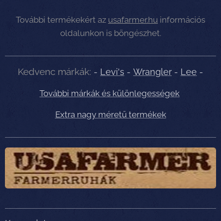
További termékekért az
usafarmer.hu
információs
oldalunkon is böngészhet.
Kedvenc márkák:
-
Levi's
-
Wrangler
-
Lee
-
További márkák és különlegességek
Extra nagy méretű termékek