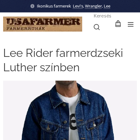
Ikonikus farmerek
Levi's
,
Wrangler
,
Lee
Keresés
Lee Rider farmerdzseki
Luther színben