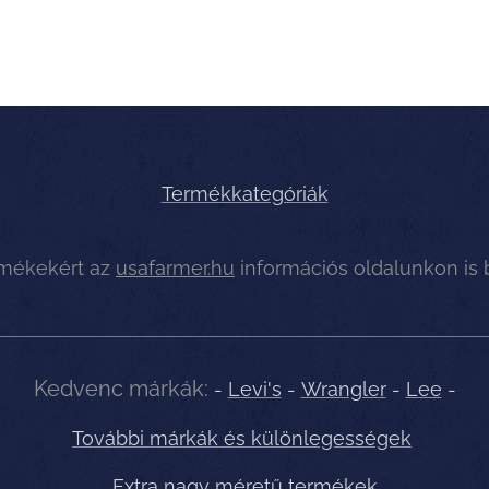
Termékkategóriák
rmékekért az
usafarmer.hu
információs oldalunkon is
Kedvenc márkák:
-
Levi's
-
Wrangler
-
Lee
-
További márkák és különlegességek
Extra nagy méretű termékek