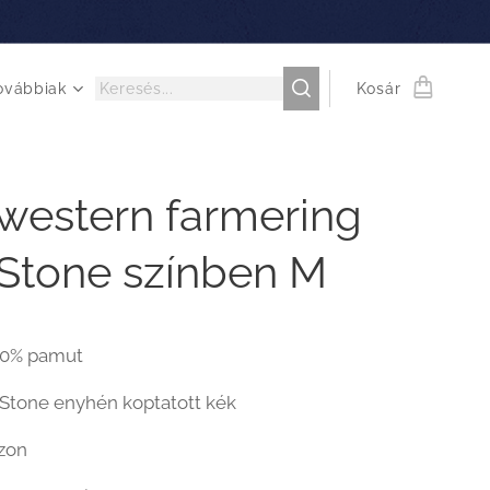
ovábbiak
Kosár
western farmering
Stone színben M
00% pamut
 Stone enyhén koptatott kék
zon