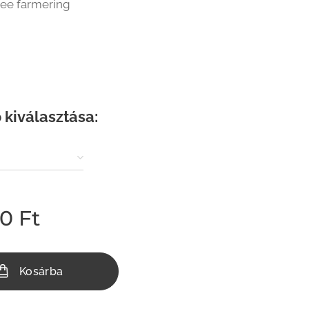
Lee farmering
 kiválasztása:
00
Ft
Kosárba