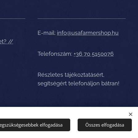
E-mail:
info@usafarmershop.hu
et? //
Telefonszám:
+36 70 5150076
Részletes tájékoztatásért,
segítségért telefonáljon bátran!
legszükségesebbek elfogadása
Összes elfogadása