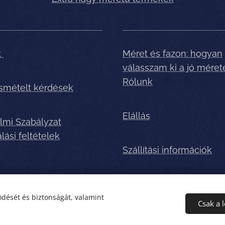
t
Méret és fazon: hogyan
válasszam ki a jó méret
Rólunk
ismételt kérdések
Elállás
lmi Szabályzat
lási feltételek
Szállítási információk
dését és biztonságát, valamint
Csak a 
usafarmershop.hu
Sütik