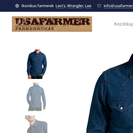
Ikonikus farmerek
Levi's
,
Wrangler
,
Lee
info@usafarmer
Kezdőla