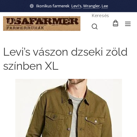
Ikonikus farmerek
Levi's
,
Wrangler
,
Lee
Keresés
Levi’s vászon dzseki zöld
színben XL