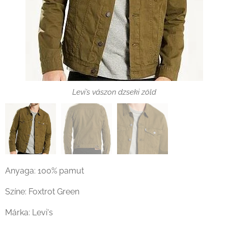
Levi’s vászon dzseki zöld
Levi’s vászon dzseki zöld háta
Levi’s vászon dzseki zöld címke
Anyaga: 100% pamut
Színe: Foxtrot Green
Márka: Levi's