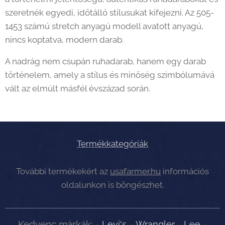
szeretnék egyedi, időtálló stílusukat kifejezni. Az 505-
1453 számú stretch anyagú modell avatott anyagú,
nincs koptatva, modern darab.
A nadrág nem csupán ruhadarab, hanem egy darab
történelem, amely a stílus és minőség szimbólumává
vált az elmúlt másfél évszázad során.
Termékkategóriák
További termékekért az
usafarmer.hu
információs
oldalunkon is böngészhet.
Kedvenc márkák:
-
Levi's
-
Wrangler
-
Lee
-