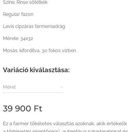
Színe: Rinse sötétkék
Regular fazon
Levis cipzáras farmernadrág
Mérete: 34x32
Mosás: kifordítva, 30 fokos vízben
Variáció kiválasztása:
Méret
39 900
Ft
Ez a farmer tökéletes választás azoknak, akik értékelik
a történelmi jelentőségű, autentikus ruhadarabokat és