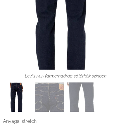
Levi's 505 farmernadrág sötétkék címke
Levi's 505 farmernadrág sötétkék színben
Anyaga: stretch
Levi's 505 farmernadrág sötétkék színben