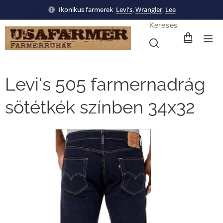
Ikonikus farmerek
Levi's
,
Wrangler
,
Lee
Keresés
Levi's 505 farmernadrág
sötétkék színben 34x32