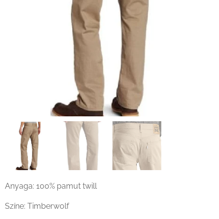
Levi's 505 vászon nadrág khaki címke
Levi's 505 vászon nadrág khaki előlről
Anyaga: 100% pamut twill
Színe: Timberwolf