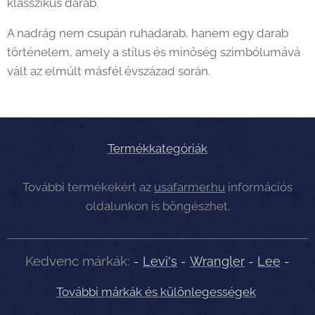
klasszikus darab.
A nadrág nem csupán ruhadarab, hanem egy darab
történelem, amely a stílus és minőség szimbólumává
vált az elmúlt másfél évszázad során.
Termékkategóriák
További termékekért az
usafarmer.hu
információs
oldalunkon is böngészhet.
Kedvenc márkák:
-
Levi's
-
Wrangler
-
Lee
-
További márkák és különlegességek