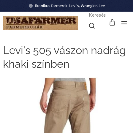
Ikonikus farmerek
Levi's
,
Wrangler
,
Lee
Keresés
Levi's 505 vászon nadrág
khaki színben