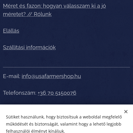
Méret és fazon: hogyan válasszam ki a jó
méretet? // Rólunk
Elállás
Szállítási információk
E-mail:
info@usafarmershop.hu
Telefonszám:
+36 70 5150076
Részletes tájékoztatásért, segítségért telefonáljon
Sütiket használunk, hogy biztosítsuk a weboldal megfelelő
bátran!
működését és biztonságát, valamint hogy a lehető legjobb
felhasználói élményt kínáljuk.