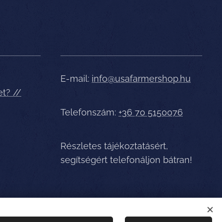
E-mail:
info@usafarmershop.hu
et? //
Telefonszám:
+36 70 5150076
Részletes tájékoztatásért,
segítségért telefonáljon bátran!