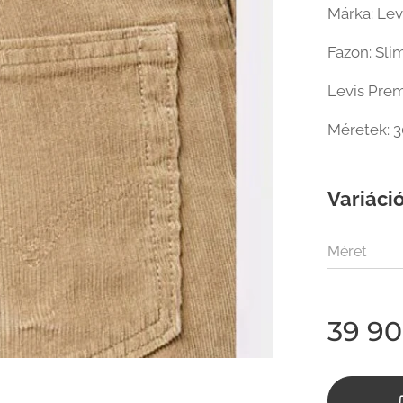
Márka: Levi
Fazon: Sli
Levis Pre
Méretek: 3
Variáció
Méret
39 9