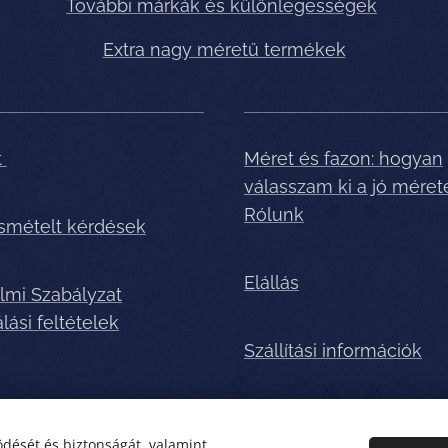
További márkák és különlegességek
Extra nagy méretű termékek
t
Méret és fazon: hogyan
válasszam ki a jó méret
Rólunk
ismételt kérdések
Elállás
lmi Szabályzat
lási feltételek
Szállítási információk
dését és biztonságát, valamint