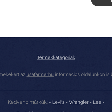
Termékkategóriák
rmékekért az
usafarmer.hu
információs oldalunkon is
Kedvenc márkák:
-
Levi's
-
Wrangler
-
Lee
-