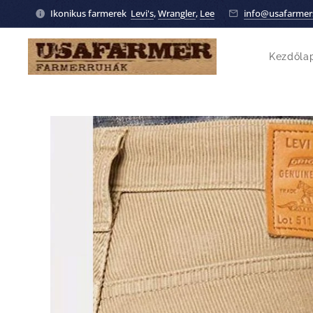
Ikonikus farmerek
Levi's
,
Wrangler
,
Lee
info@usafarmer
Kezdőla