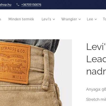
shop.hu
+36705150076
p
Minden termék
Levi's
Wrangler
Lee
T
Levi
Lead
nad
Anyaga: 9
Stretch mi