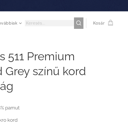
ovábbiak
Kosár
's 511 Premium
 Grey színű kord
rág
8% pamut
kro kord