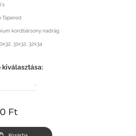
's
m Tapered
mium kordbársony nadrág
0x32, 31x32, 32x34
 kiválasztása:
00
Ft
Kosárba