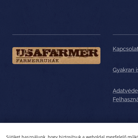
Kapcsola
Gyakran 
Adatvéde
Felhaszná
Sütiket használunk, hogy biztosítsuk a weboldal megfelelő műkö