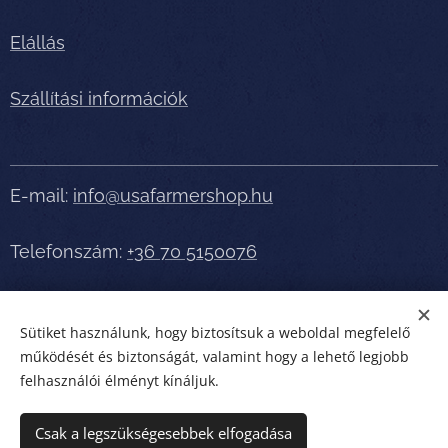
Elállás
Szállítási információk
E-mail:
info@usafarmershop.hu
Telefonszám:
+36 70 5150076
Részletes tájékoztatásért, segítségért telefonáljon
Sütiket használunk, hogy biztosítsuk a weboldal megfelelő
bátran!
működését és biztonságát, valamint hogy a lehető legjobb
felhasználói élményt kínáljuk.
usafarmershop.hu
Sütik
Csak a legszükségesebbek elfogadása