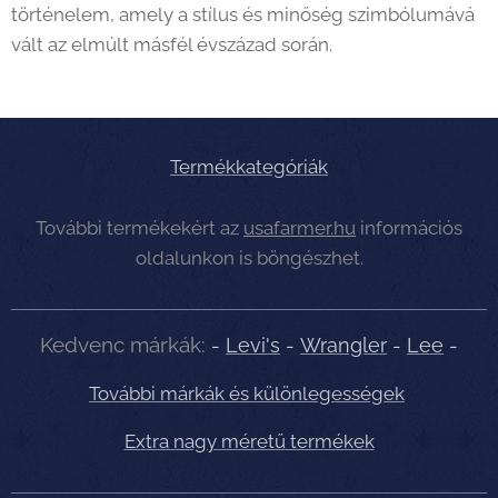
történelem, amely a stílus és minőség szimbólumává
vált az elmúlt másfél évszázad során.
Termékkategóriák
További termékekért az
usafarmer.hu
információs
oldalunkon is böngészhet.
Kedvenc márkák:
-
Levi's
-
Wrangler
-
Lee
-
További márkák és különlegességek
Extra nagy méretű termékek