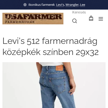
Ikonikus farmerek
Levi's
,
Wrangler
,
Lee
Keresés
Levi's 512 farmernadrág
középkék színben 29x32