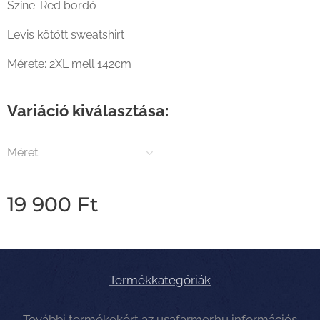
Színe: Red bordó
Levis kötött sweatshirt
Mérete: 2XL mell 142cm
Variáció kiválasztása:
Méret
19 900
Ft
Termékkategóriák
További termékekért az
usafarmer.hu
információs