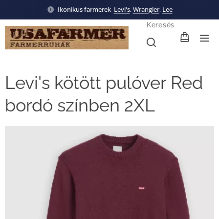
Ikonikus farmerek
Levi's
,
Wrangler
,
Lee
Keresés
Levi's kötött pulóver Red
bordó színben 2XL