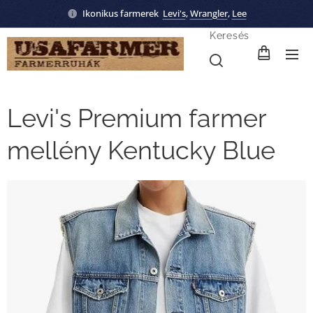
Ikonikus farmerek
Levi's
,
Wrangler
,
Lee
Keresés
Levi's Premium farmer
mellény Kentucky Blue