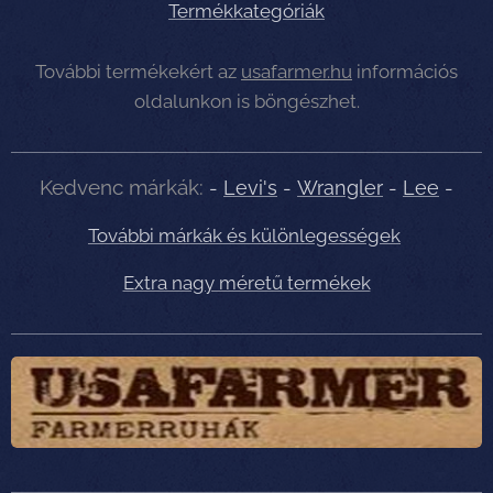
Termékkategóriák
További termékekért az
usafarmer.hu
információs
oldalunkon is böngészhet.
Kedvenc márkák:
-
Levi's
-
Wrangler
-
Lee
-
További márkák és különlegességek
Extra nagy méretű termékek