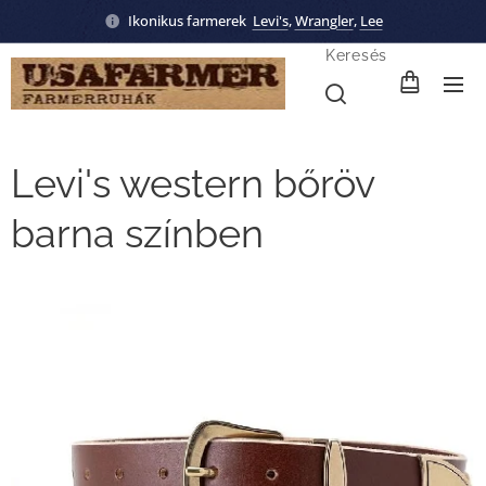
Ikonikus farmerek
Levi's
,
Wrangler
,
Lee
Keresés
Levi's western bőröv
barna színben