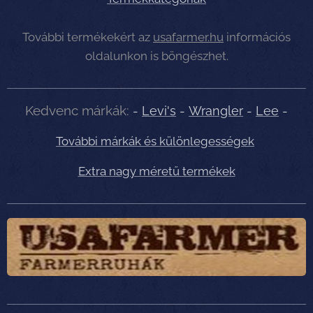
További termékekért az
usafarmer.hu
információs
oldalunkon is böngészhet.
Kedvenc márkák:
-
Levi's
-
Wrangler
-
Lee
-
További márkák és különlegességek
Extra nagy méretű termékek