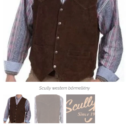
Scully western bőrmellény hatulnézetből
Scully western bőrmellény