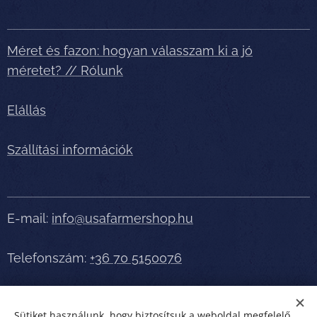
Méret és fazon: hogyan válasszam ki a jó
méretet? // Rólunk
Elállás
Szállítási információk
E-mail:
info@usafarmershop.hu
Telefonszám:
+36 70 5150076
Részletes tájékoztatásért, segítségért telefonáljon
Sütiket használunk, hogy biztosítsuk a weboldal megfelelő