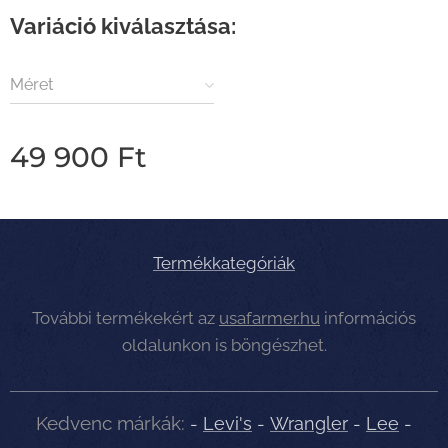
Variáció kiválasztása:
Méret
49 900
Ft
Termékkategóriák
További termékekért az
usafarmer.hu
információs
oldalunkon is böngészhet.
Kedvenc márkák:
-
Levi's
-
Wrangler
-
Lee
-