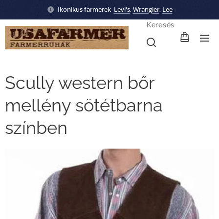
Ikonikus farmerek
Levi's
,
Wrangler
,
Lee
Keresés
Scully western bőr
mellény sötétbarna
színben