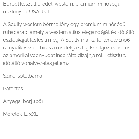
Bőrből készült eredeti western, prémium minőségű
mellény az USA-ból.
A Scully western bőrmellény egy prémium minőségű
ruhadarab, amely a western stílus eleganciáját és időtálló
esztétikáját testesíti meg. A Scully márka története 1906-
ra nyúlik vissza, híres a részletgazdag kidolgozásáról és
az amerikai vadnyugat inspirálta dizájnjairól. Letisztult,
időtálló vonalvezetés jellemzi.
Színe: sötétbarna
Patentes
Anyaga: borjúbőr
Méretek: L, 3XL