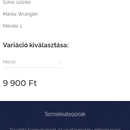
Színe: szürke
Márka: Wrangler
Mérete: L
Variáció kiválasztása:
Méret
9 900
Ft
Termékkategóriák
További termékekért az
usafarmer.hu
információs