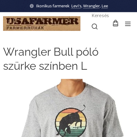
Ikonikus farmerek
Levi's
,
Wrangler
,
Lee
Keresés
Wrangler Bull póló
szürke színben L