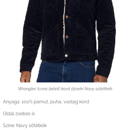
Wrangler Icons bélelt kord dzseki Navy sötétkék
Anyaga: 100% pamut, puha, vastag kord
Oldal zsebes is
Színe: Navy sötétkék