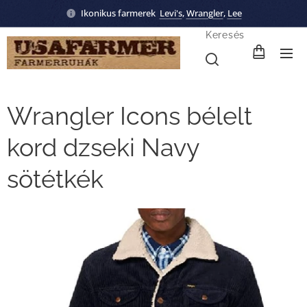
Ikonikus farmerek
Levi's
,
Wrangler
,
Lee
Keresés
Wrangler Icons bélelt
kord dzseki Navy
sötétkék