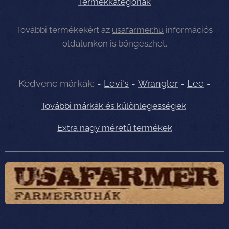
Termékkategóriák
További termékekért az
usafarmer.hu
információs
oldalunkon is böngészhet.
Kedvenc márkák:
-
Levi's
-
Wrangler
-
Lee
-
További márkák és különlegességek
Extra nagy méretű termékek