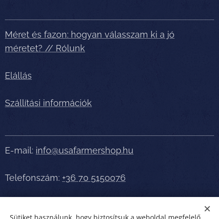
Méret és fazon: hogyan válasszam ki a jó
méretet? // Rólunk
Elállás
Szállítási információk
E-mail:
info@usafarmershop.hu
Telefonszám:
+36 70 5150076
Részletes tájékoztatásért, segítségért telefonáljon
Sütiket használunk, hogy biztosítsuk a weboldal megfelelő
bátran!