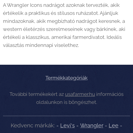
A Wrangler Icons nadrágot azoknak tervezték, akik
értékelik a praktikus és stílusos ruházatot. Ajánljuk
mindazoknak, akik megbízható nadrágot keresnek, a
western életérzés szerelmeseinek vagy bárkinek, aki
értékeli a klasszikus, amerikai farmerdivatot. Ideális
választás mindennapi viselethez.
Termékkategóriák
További termékekért az
usafarmer.hu
információs
oldalunkon is böngészhet.
Kedvenc márkák:
-
Levi's
-
Wrangler
-
Lee
-