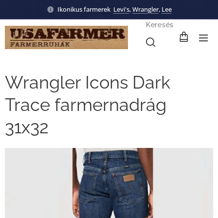
Ikonikus farmerek
Levi's
,
Wrangler
,
Lee
Keresés
Wrangler Icons Dark
Trace farmernadrág
31x32