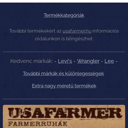
Termékkategóriák
További termékekért az
usafarmer.hu
információs
oldalunkon is böngészhet.
Kedvenc márkák:
-
Levi's
-
Wrangler
-
Lee
-
További márkák és különlegességek
Extra nagy méretű termékek