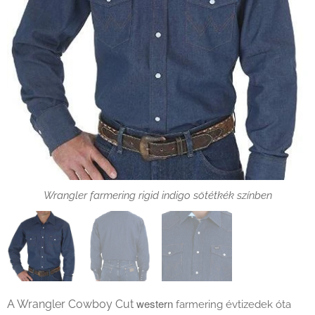
Wrangler farmering részlet
Wrangler farmering hátulnézetből
Wrangler farmering rigid indigo sötétkék színben
western
A Wrangler Cowboy Cut
farmering évtizedek óta