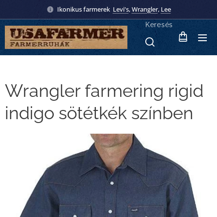
Ikonikus farmerek
Levi's
,
Wrangler
,
Lee
Keresés
Wrangler farmering rigid
indigo sötétkék színben