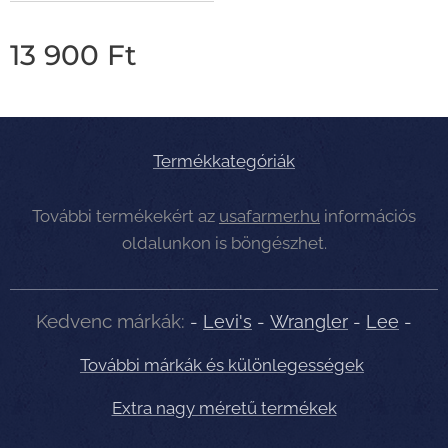
13 900
Ft
Termékkategóriák
További termékekért az
usafarmer.hu
információs
oldalunkon is böngészhet.
Kedvenc márkák:
-
Levi's
-
Wrangler
-
Lee
-
További márkák és különlegességek
Extra nagy méretű termékek