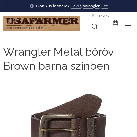
Ikonikus farmerek
Levi's
,
Wrangler
,
Lee
Keresés
Wrangler Metal bőröv
Brown barna színben