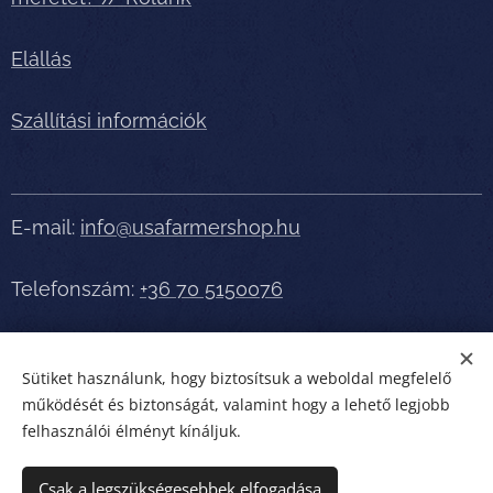
Elállás
Szállítási információk
E-mail:
info@usafarmershop.hu
Telefonszám:
+36 70 5150076
Részletes tájékoztatásért, segítségért telefonáljon
Sütiket használunk, hogy biztosítsuk a weboldal megfelelő
bátran!
működését és biztonságát, valamint hogy a lehető legjobb
felhasználói élményt kínáljuk.
usafarmershop.hu
Sütik
Csak a legszükségesebbek elfogadása