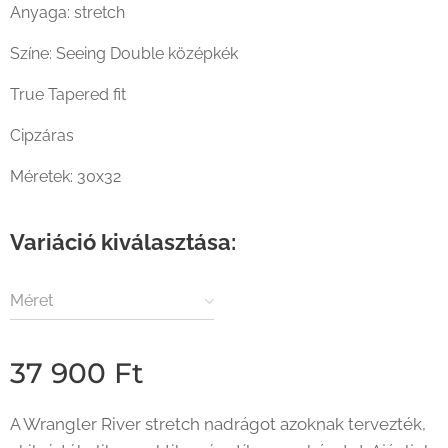
Anyaga: stretch
Színe: Seeing Double középkék
True Tapered fit
Cipzáras
Méretek: 30x32
Variáció kiválasztása:
Méret
Wrangler River Seeing Double középkék farmernadrág szemből
37 900
Ft
A Wrangler River stretch nadrágot azoknak tervezték,