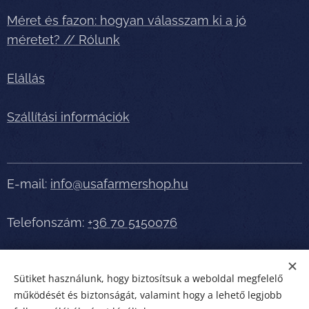
Méret és fazon: hogyan válasszam ki a jó
méretet? // Rólunk
Elállás
Szállítási információk
E-mail:
info@usafarmershop.hu
Telefonszám:
+36 70 5150076
Részletes tájékoztatásért, segítségért telefonáljon
Sütiket használunk, hogy biztosítsuk a weboldal megfelelő
bátran!
működését és biztonságát, valamint hogy a lehető legjobb