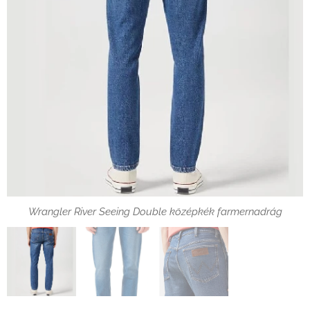
Wrangler River Seeing Double középkék farmernadrág
Wrangler River Seeing Double középkék farmernadrág zseb