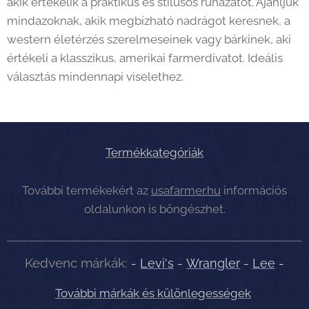
akik értékelik a praktikus és stílusos ruházatot. Ajánljuk
mindazoknak, akik megbízható nadrágot keresnek, a
western életérzés szerelmeseinek vagy bárkinek, aki
értékeli a klasszikus, amerikai farmerdivatot. Ideális
választás mindennapi viselethez.
Termékkategóriák
További termékekért az
usafarmer.hu
információs
oldalunkon is böngészhet.
Kedvenc márkák:
-
Levi's
-
Wrangler
-
Lee
-
További márkák és különlegességek