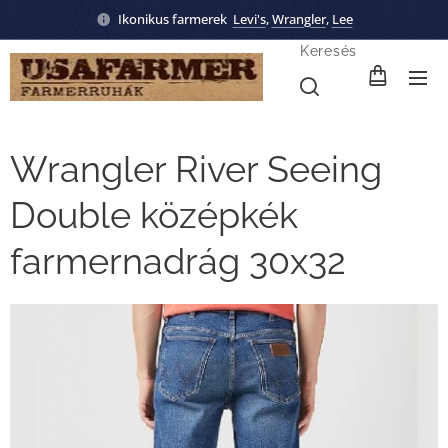
Ikonikus farmerek
Levi's
,
Wrangler
,
Lee
Keresés
Wrangler River Seeing
Double középkék
farmernadrág 30x32