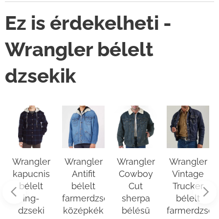
Ez is érdekelheti -
Wrangler bélelt
dzsekik
Wrangler
Wrangler
Wrangler
Wrangler
kapucnis
Antifit
Cowboy
Vintage
bélelt
bélelt
Cut
Trucker
ing-
farmerdzseki
sherpa
bélelt
eki
dzseki
középkék
bélésű
farmerdzsek