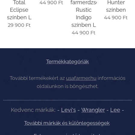
Total
farmerdzseki
Hunter
44 900
Ft
Eclipse
Rustic
színben
színben L
Indigo
44 900
Ft
színben L
29 900
Ft
44 900
Ft
Termékkategóriák
További termékekért az
usafarmer.hu
információs
oldalunkon is böngészhet.
Kedvenc márkák:
-
Levi's
-
Wrangler
-
Lee
-
További márkák és különlegességek