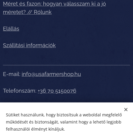
Méret és fazon: hogyan válasszam ki a jó
méretet? // Rólunk
Elállás
Szállítási információk
E-mail:
info@usafarmershop.hu
Telefonszám:
+36 70 5150076
Részletes tájékoztatásért, segítségért telefonáljon
Sütiket használunk, hogy biztosítsuk a weboldal megfelelő
bátran!
működését és biztonságát, valamint hogy a lehető legjobb
felhasználói élményt kínáljuk.