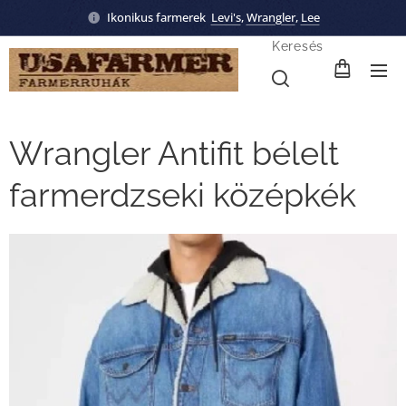
Ikonikus farmerek
Levi's
,
Wrangler
,
Lee
Keresés
Wrangler Antifit bélelt
farmerdzseki középkék